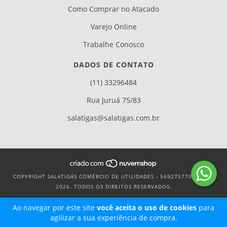
Como Comprar no Atacado
Varejo Online
Trabalhe Conosco
DADOS DE CONTATO
(11) 33296484
Rua Juruá 75/83
salatigas@salatigas.com.br
COPYRIGHT SALATIGÁS COMÉRCIO DE UTILIDADES - 56927577000106 -
2026. TODOS OS DIREITOS RESERVADOS.
Ao navegar por este site
você aceita o uso de cookies
para
agilizar a sua experiência de compra.