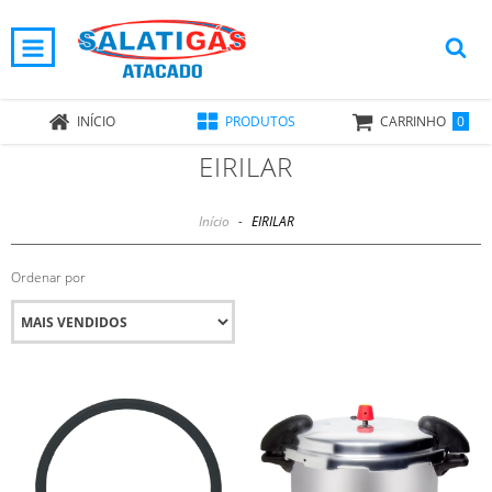
0
INÍCIO
PRODUTOS
CARRINHO
EIRILAR
Início
-
EIRILAR
Ordenar por