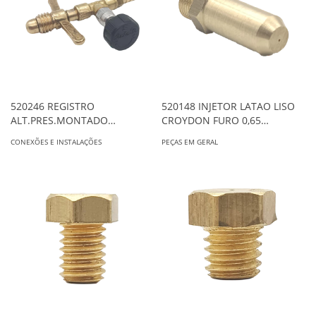
520246 REGISTRO
520148 INJETOR LATAO LISO
ALT.PRES.MONTADO
CROYDON FURO 0,65
S/MANG.R/G X 5/16 LATAO
REF.2547
CONEXÕES E INSTALAÇÕES
PEÇAS EM GERAL
2009