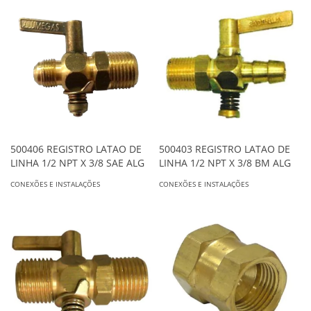
500406 REGISTRO LATAO DE
500403 REGISTRO LATAO DE
LINHA 1/2 NPT X 3/8 SAE ALG
LINHA 1/2 NPT X 3/8 BM ALG
CONEXÕES E INSTALAÇÕES
CONEXÕES E INSTALAÇÕES