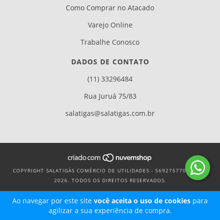
Como Comprar no Atacado
Varejo Online
Trabalhe Conosco
DADOS DE CONTATO
(11) 33296484
Rua Juruá 75/83
salatigas@salatigas.com.br
COPYRIGHT SALATIGÁS COMÉRCIO DE UTILIDADES - 56927577000106 -
2026. TODOS OS DIREITOS RESERVADOS.
Ao navegar por este site
você aceita o uso de cookies
para
agilizar a sua experiência de compra.