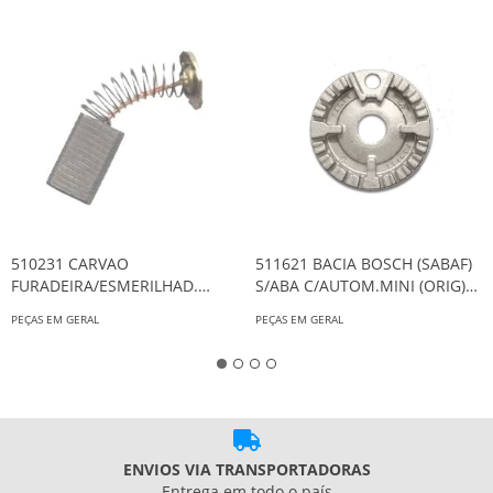
510231 CARVAO
511621 BACIA BOSCH (SABAF)
FURADEIRA/ESMERILHAD.
S/ABA C/AUTOM.MINI (ORIG)
MAKITA CB72 (PCT10)183
AG0306
PEÇAS EM GERAL
PEÇAS EM GERAL
ENVIOS VIA TRANSPORTADORAS
Entrega em todo o país