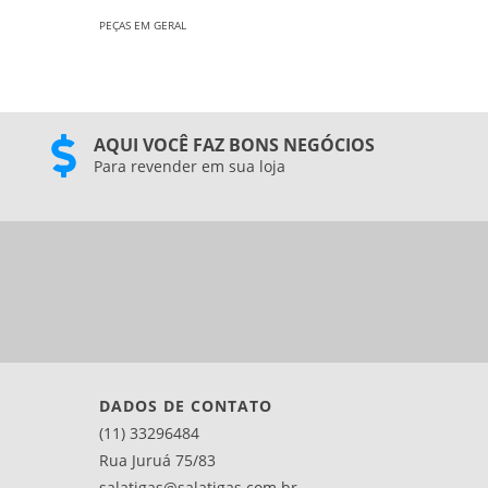
PEÇAS EM GERAL
PEÇAS EM 
AQUI VOCÊ FAZ BONS NEGÓCIOS
Para revender em sua loja
DADOS DE CONTATO
(11) 33296484
Rua Juruá 75/83
salatigas@salatigas.com.br