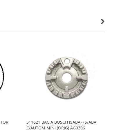
OTOR
511621 BACIA BOSCH (SABAF) S/ABA
515549
C/AUTOM.MINI (ORIG) AG0306
CINZA 1