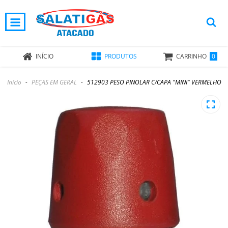
0
INÍCIO
PRODUTOS
CARRINHO
Início
-
PEÇAS EM GERAL
-
512903 PESO PINOLAR C/CAPA "MINI" VERMELHO